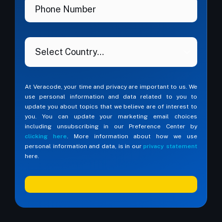
At Veracode, your time and privacy are important to us. We
use personal information and data related to you to
update you about topics that we believe are of interest to
you. You can update your marketing email choices
including unsubscribing in our Preference Center by
clicking here
. More information about how we use
personal information and data, is in our
privacy statement
here.